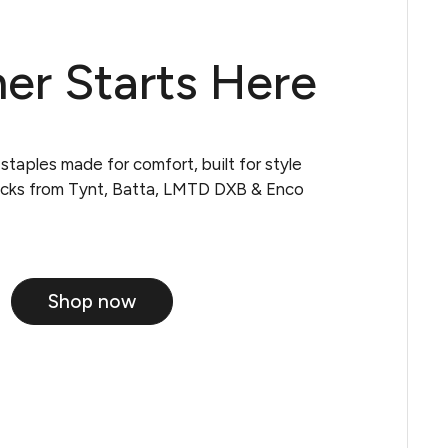
r Starts Here
taples made for comfort, built for style.
icks from Tynt, Batta, LMTD DXB & Enco.
Shop now