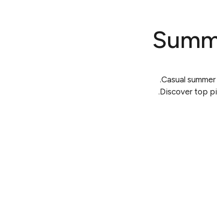
Summe
Casual summer s
Discover top p