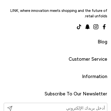
LINK, where innovation meets shopping and the future of
retail unfolds.
TikTok
Snapchat
Instagram
Facebook
Blog
Customer Service
Information
Subscribe To Our Newsletter
تأكيد